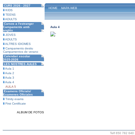
CURS 2026 - 2027
HOME
MAPA WEB
KIDS
TEENS
ADULTS
Cursos a l'estranger
Campaments amb
Aula 4
anglès
JOVES
ADULTS
ALTRES IDIOMES
Campaments destiu
Campamentos de verano
Calendari escolar
2025-2026
LES NOSTRES AULES
Aula 1
Aula 2
Aula 3
Aula 4
AULA 5
Examens Oficials/
Examenes Oficiales
Trinity exams
First Certificate
ALBUM DE FOTOS
Telf 650 782 640 -